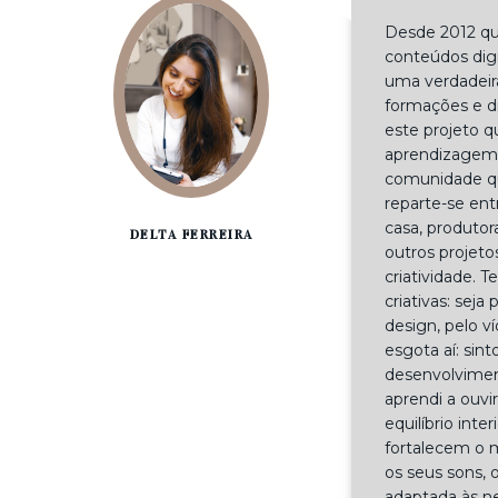
Desde 2012 qu
conteúdos dig
uma verdadeira
formações e di
este projeto 
aprendizagem 
comunidade que
reparte-se ent
casa, produto
DELTA FERREIRA
outros projeto
criatividade. 
criativas: seja
design, pelo v
esgota aí: si
desenvolviment
aprendi a ouvi
equilíbrio inte
fortalecem o m
os seus sons, 
adaptada às 