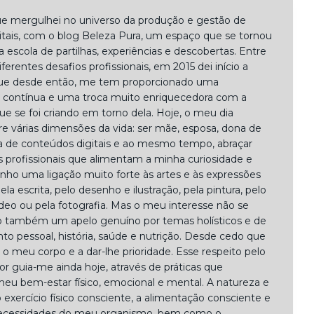
e mergulhei no universo da produção e gestão de
itais, com o blog Beleza Pura, um espaço que se tornou
 escola de partilhas, experiências e descobertas. Entre
ferentes desafios profissionais, em 2015 dei início a
que desde então, me tem proporcionado uma
contínua e uma troca muito enriquecedora com a
 se foi criando em torno dela. Hoje, o meu dia
re várias dimensões da vida: ser mãe, esposa, dona de
ra de conteúdos digitais e ao mesmo tempo, abraçar
s profissionais que alimentam a minha curiosidade e
Tenho uma ligação muito forte às artes e às expressões
 pela escrita, pelo desenho e ilustração, pela pintura, pelo
ídeo ou pela fotografia. Mas o meu interesse não se
nto também um apelo genuíno por temas holísticos e de
o pessoal, história, saúde e nutrição. Desde cedo que
r o meu corpo e a dar-lhe prioridade. Esse respeito pelo
rior guia-me ainda hoje, através de práticas que
eu bem-estar físico, emocional e mental. A natureza e
o exercício físico consciente, a alimentação consciente e
necessidades do meu organismo, bem como o